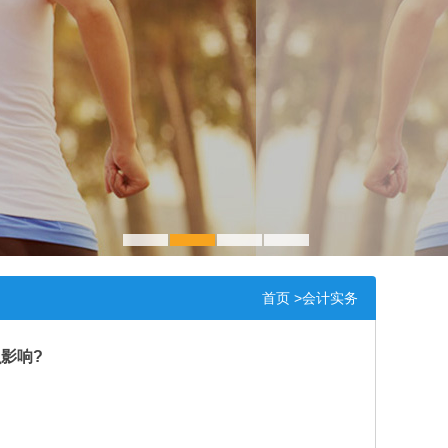
1
2
3
4
首页
>会计实务
影响?