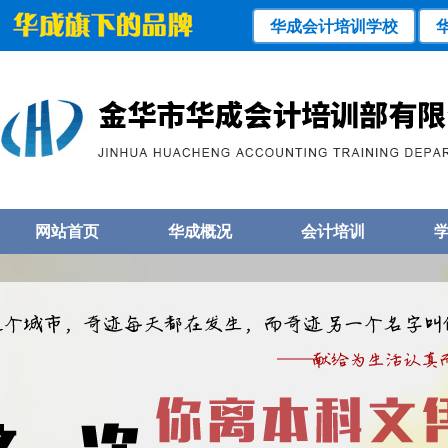
华成会计培训学校
网站首页
华成概况
会计培训