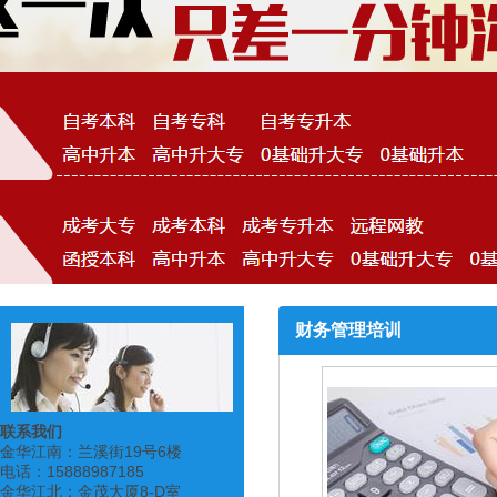
财务管理培训
联系我们
金华江南：兰溪街19号6楼
电话：15888987185
金华江北：金茂大厦8-D室