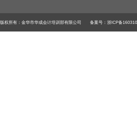
版权所有：金华市华成会计培训部有限公司 备案号：
浙ICP备160310