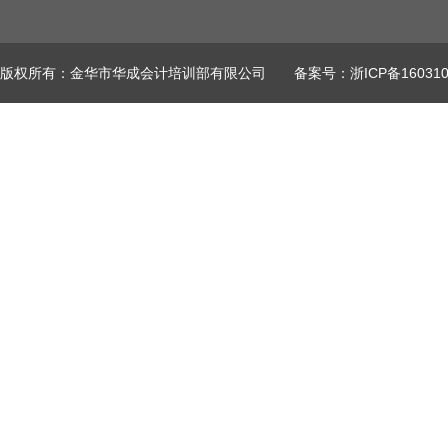
版权所有：金华市华成会计培训部有限公司 备案号：
浙ICP备160310