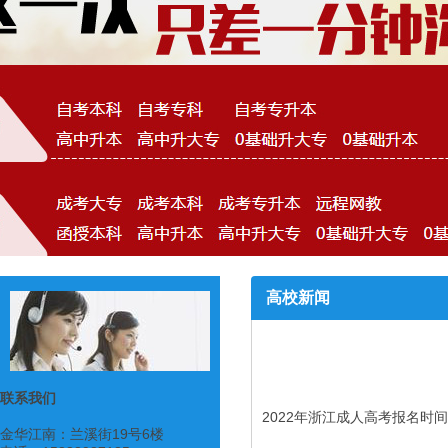
高校新闻
联系我们
2022年浙江成人高考报名时间：
金华江南：兰溪街19号6楼